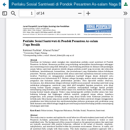
Perilaku Sosial Santriwati di Pondok Pesantren As-salam Naga Beralih