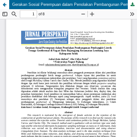
Gerakan Sosial Perempuan dalam Penolakan Pembangunan Pembangkit Listrik Tenaga Geothermal di Nagari Batu Bajangjang Kecamatan Lembang Jaya Kabupaten Solok