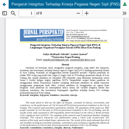
Pengaruh Integritas Terhadap Kinerja Pegawai Negeri Sipil (PNS) di Lingkungan Organisasi Perangkat Daerah (OPD) Dinas Kota Padang