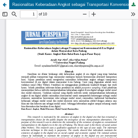
Rasionalitas Keberadaan Angkot sebagai Transportasi Konvensional di Era Digital dalam Masyarakat Kota Padang (Studi Kasus: Angkot Rute Balai Baru-Lapai-Pasar Raya)