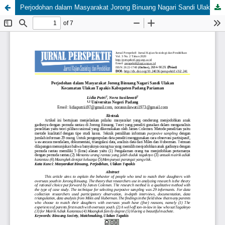
Perjodohan dalam Masyarakat Jorong Binuang Nagari Sandi Ulakan Kecamatan Ulakan Tapakis Kabupaten Padang Pariaman