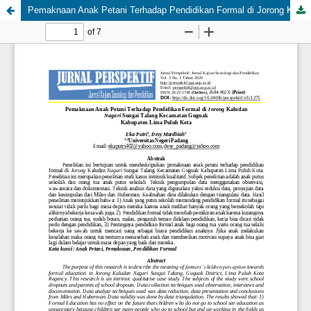
Pemaknaan Anak Petani Terhadap Pendidikan Formal di Jorong Kaludan Nagari Sungai Talang Kecamatan Guguak Kabupaten Lima Puluh Kota