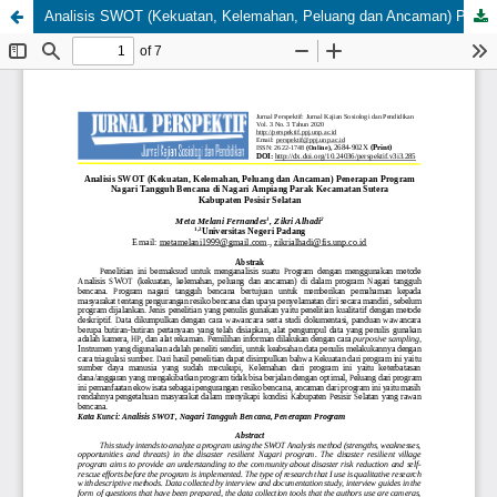
Analisis SWOT (Kekuatan, Kelemahan, Peluang dan Ancaman) Penerapan Program Nagari Tangguh Bencana di Nagari Ampiang Parak Kecamatan Sutera Kabupaten Pesisir Selatan