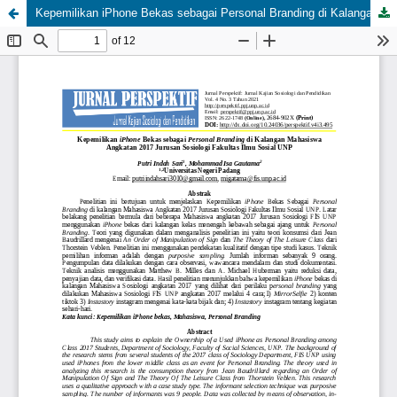
Kepemilikan iPhone Bekas sebagai Personal Branding di Kalangan Mahasiswa Angkatan 2017 Jurusan Sosiologi Fakultas Ilmu Sosial UNP