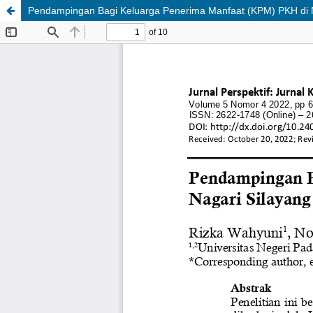
Pendampingan Bagi Keluarga Penerima Manfaat (KPM) PKH di 