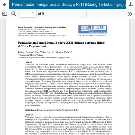
Pemanfaatan Fungsi Sosial Budaya RTH (Ruang Terbuka Hijau) di Kota Payakumbuh