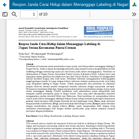
Respon Janda Cerai Hidup dalam Menanggapi Labeling di Nagari Surian Kecamatan Pantai Cermin