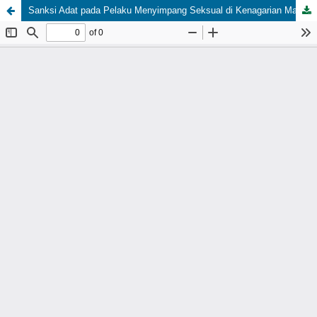
Sanksi Adat pada Pelaku Menyimpang Seksual di Kenagarian Maek Kabupaten Lima Puluh Kota