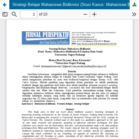
Strategi Belajar Mahasiswa Bidikmisi (Stusi Kasus: Mahasiswa Bidikmisi di Fakultas Ilmu Sosial Universitas Negeri Padang)