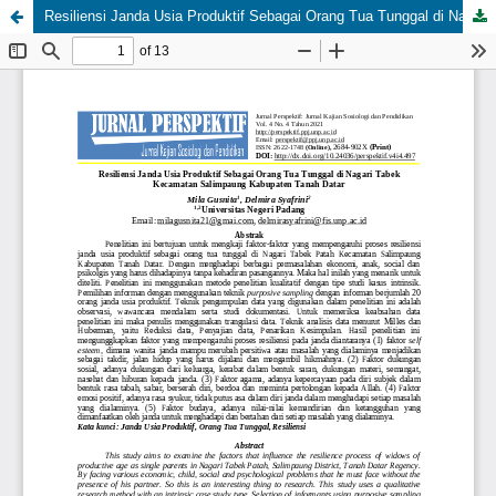
Resiliensi Janda Usia Produktif Sebagai Orang Tua Tunggal di Nagari Tabek Kecamatan Salimpaung Kabupaten Tanah Datar