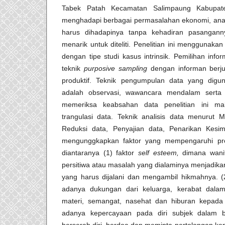
Tabek Patah Kecamatan Salimpaung Kabupat
menghadapi berbagai permasalahan ekonomi, anak,
harus dihadapinya tanpa kehadiran pasangann
menarik untuk diteliti. Penelitian ini menggunakan 
dengan tipe studi kasus intrinsik. Pemilihan i
teknik
purposive sampling
dengan informan berju
produktif. Teknik pengumpulan data yang digun
adalah observasi, wawancara mendalam serta 
memeriksa keabsahan data penelitian ini m
trangulasi data. Teknik analisis data menurut 
Reduksi data, Penyajian data, Penarikan Kesimp
mengunggkapkan faktor yang mempengaruhi pros
diantaranya (1) faktor
self esteem,
dimana wani
persitiwa atau masalah yang dialaminya menjadikan 
yang harus dijalani dan mengambil hikmahnya. (
adanya dukungan dari keluarga, kerabat dala
materi, semangat, nasehat dan hiburan kepada
adanya kepercayaan pada diri subjek dalam b