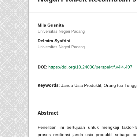
Mila Gusnita
Universitas Negeri Padang
Delmira Syafrini
Universitas Negeri Padang
DOI:
https://doi.org/10.24036/perspektif.v4i4.497
Keywords:
Janda Usia Produktif, Orang tua Tungga
Abstract
Penelitian ini bertujuan untuk mengkaji faktor
proses resiliensi janda usia produktif sebagai o