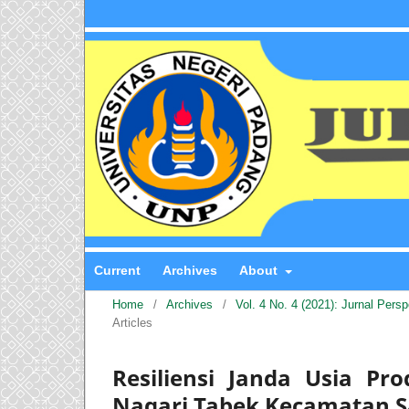
Current
Archives
About
Home
/
Archives
/
Vol. 4 No. 4 (2021): Jurnal Pers
Articles
Resiliensi Janda Usia Pr
Nagari Tabek Kecamatan 