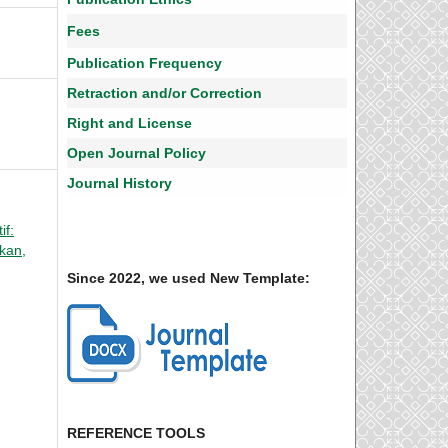
Fees
Publication Frequency
Retraction and/or Correction
Right and License
Open Journal Policy
Journal History
if:
ikan,
Since 2022, we used New Template:
REFERENCE TOOLS