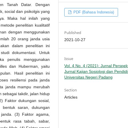
en Tanah Datar. Dengan
 social dan psikolgis yang
PDF (Bahasa Indonesia)
ya. Maka hal inilah yang
metode penelitian kualitatif
nforman dengan menggunakan
Published
mlah 20 orang janda usia
2021-10-27
akan dalam penelitian ini
studi dokumentasi. Untuk
Issue
aka penulis menggunakan
Vol. 4 No. 4 (2021): Jurnal Perspekt
Milles dan Huberman, yaitu
Jurnal Kajian Sosiologi dan Pendid
ulan. Hasil penelitian ini
Universitas Negeri Padang
es resiliensi pada janda
ta janda mampu merubah
Section
sebagai takdir, jalan hidup
Articles
2) Faktor dukungan sosial,
m bentuk saran, dukungan
 janda. (3) Faktor agama,
entuk rasa tabah, sabar,