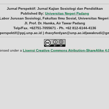
Jurnal Perspektif: Jurnal Kajian Sosiologi dan Pendidikan
Published By:
Universitas Negeri Padang
 Labor Jurusan Sosiologi, Fakultas Ilmu Sosial, Universitas Neger
Jl. Prof. Dr. Hamka, Air Tawar Padang
Telp/Fax. +62751-7055671 - Ph. +62 812-6144-4136
 perspektif@ppj.unp.ac.id | rhavyferdyan@unp.ac.id|awakrudi@g
icensed under a
Lisensi Creative Commons Atribution-ShareAlike 4.0