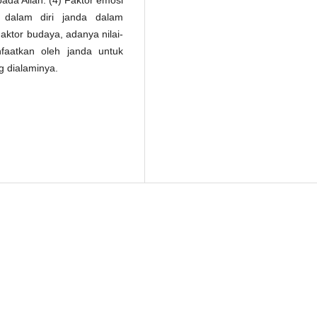
ada Allah. (4) Faktor emosi
a dalam diri janda dalam
aktor budaya, adanya nilai-
faatkan oleh janda untuk
g dialaminya.