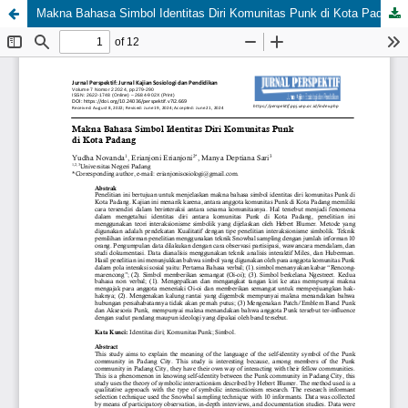
Makna Bahasa Simbol Identitas Diri Komunitas Punk di Kota Padang