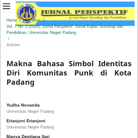
Home
/
Archives
/
Vol. 7 No. 2 (2024): Jurnal Perspektif: Jurnal Kajian Sosiologi dan
Pendidikan, Universitas Negeri Padang
/
Articles
Makna Bahasa Simbol Identitas
Diri Komunitas Punk di Kota
Padang
Yudha Novanda
Universitas Negeri Padang
Erianjoni Erianjoni
Universitas Negeri Padang
Manya Deptiana Sari