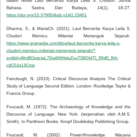
dalam Novel Laut Bercerita Karya Leila S. Chudori. Jurnal
Bahasa, Sastra, Dan Budaya, 14(1), 18-27.
https://doi.org/10.37905/jbsb.v14i1.23451
Dharma, S., & MariaCh. (2021). Laut Bercerita Karya Leila S.
Chudori Memicu Milenial Menengok Sejarah.
https://www.gramedia.com/blog/laut-bercerita-karya-leila-s-
chudori-memicu-milenial-menengok-sejarah/?
srsltid=AfmBOoqcjaL7GwliXtHqluZvuT58OIdTI_flXd0_fhh-
cdC0Jq13Cnip
Fairclough, N. (2010). Critical Discourse Analysis The Critical
Study of Language Second Edition. London: Routledge Taylor &
Francis Group.
Foucault, M. (1972). The Archaeology of Knowledge and the
Discourse of Language. New York: (terjemahan oleh A.M.S.
Smith). In Pantheon Books. Knopf Doubleday Publishing Group.
Foucault, M. (2002). Power/Knowledge: Wacana