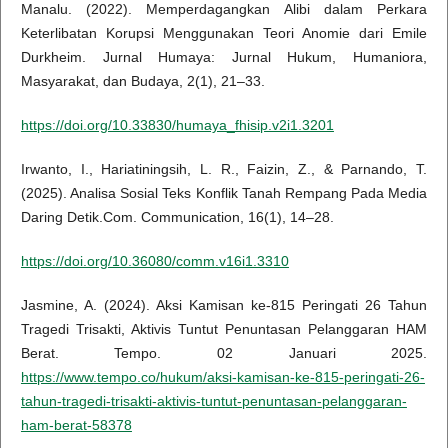
Manalu. (2022). Memperdagangkan Alibi dalam Perkara
Keterlibatan Korupsi Menggunakan Teori Anomie dari Emile
Durkheim. Jurnal Humaya: Jurnal Hukum, Humaniora,
Masyarakat, dan Budaya, 2(1), 21–33.
https://doi.org/10.33830/humaya_fhisip.v2i1.3201
Irwanto, I., Hariatiningsih, L. R., Faizin, Z., & Parnando, T.
(2025). Analisa Sosial Teks Konflik Tanah Rempang Pada Media
Daring Detik.Com. Communication, 16(1), 14–28.
https://doi.org/10.36080/comm.v16i1.3310
Jasmine, A. (2024). Aksi Kamisan ke-815 Peringati 26 Tahun
Tragedi Trisakti, Aktivis Tuntut Penuntasan Pelanggaran HAM
Berat. Tempo. 02 Januari 2025.
https://www.tempo.co/hukum/aksi-kamisan-ke-815-peringati-26-
tahun-tragedi-trisakti-aktivis-tuntut-penuntasan-pelanggaran-
ham-berat-58378