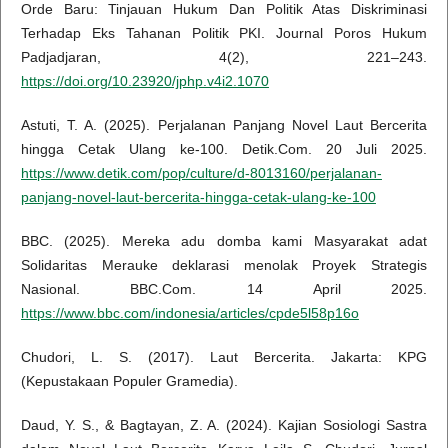
Orde Baru: Tinjauan Hukum Dan Politik Atas Diskriminasi
Terhadap Eks Tahanan Politik PKI. Journal Poros Hukum
Padjadjaran, 4(2), 221–243.
https://doi.org/10.23920/jphp.v4i2.1070
Astuti, T. A. (2025). Perjalanan Panjang Novel Laut Bercerita
hingga Cetak Ulang ke-100. Detik.Com. 20 Juli 2025.
https://www.detik.com/pop/culture/d-8013160/perjalanan-
panjang-novel-laut-bercerita-hingga-cetak-ulang-ke-100
BBC. (2025). Mereka adu domba kami Masyarakat adat
Solidaritas Merauke deklarasi menolak Proyek Strategis
Nasional. BBC.Com. 14 April 2025.
https://www.bbc.com/indonesia/articles/cpde5l58p16o
Chudori, L. S. (2017). Laut Bercerita. Jakarta: KPG
(Kepustakaan Populer Gramedia).
Daud, Y. S., & Bagtayan, Z. A. (2024). Kajian Sosiologi Sastra