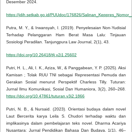
Desember 2024.
https://jdih.setkab.go.id/PUUdoc/176826/Salinan_Keppres_Nomor
Putra, M. Y., & Irwansyah, I. (2019). Penyelesaian Non-Yudisial
Terhadap Pelanggaran Ham Berat Masa Lalu: Tinjauan
Sosiologi Peradilan. Tanjungpura Law Journal, 2(1), 43.
https://doi.org/10.26418/tlj.v2i1.25602
Putri, H. L., Ali, I. K., Aziza, W., & Panggabean, Y. P. (2025). Aksi
Kamisan ; Tolak RUU TNI sebagai Representasi Pemuda dan
Gerakan Sosial menurut Perspektif Charless Tilly. Tuturan:
Jurnal Ilmu Komunikasi, Sosial Dan Humaniora, 3(2), 260–268.
https://doi.org/10.47861/tuturan.v3i2.1866
Putri, N. B., & Nursaid. (2023). Orientasi budaya dalam novel
Laut Bercerita karya Leila S. Chudori terhadap waktu dan
implikasinya dalam pembelajaran teks novel. Dharma Acariya
Nusantara: Jurnal Pendidikan Bahasa Dan Budaya, 1(1), 46–