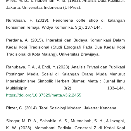
Miles, M. B., & Huberman, A. M. (1992). Analisis Data Kualitatif.
Jakarta: Universitas Indonesia (UI-Pres).
Nurikhsan, F. (2019). Fenomena coffe shop di kalangan
konsumen remaja. Widya Komunika, 9(2), 137-144.
Perdana, A. (2015). Interaksi dan Budaya Komunikasi Dalam
Kedai Kopi Tradisional (Studi Etnografi Pada Dua Kedai Kopi
Tradisional di Kota Malang). Universitas Brawijaya.
Ranubaya, F. A., & Endi, Y. (2023). Analisis Privasi dan Publikasi
Postingan Media Sosial di Kalangan Orang Muda Menurut
Interaksionisme Simbolik Herbert Blumer. Metta : Jurnal Ilmu
Multidisiplin, 3(2), 133–144.
https://doi.org/10.37329/metta.v3i2.2455
Ritzer, G. (2014). Teori Sosiologi Modern. Jakarta: Kencana.
Siregar, M. R. A., Salsabila, A. S., Mutmainah, S. H., & Inzaghi,
K. W. (2023). Memahami Perilaku Generasi Z di Kedai Kopi