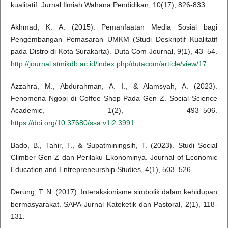
kualitatif. Jurnal Ilmiah Wahana Pendidikan, 10(17), 826-833.
Akhmad, K. A. (2015). Pemanfaatan Media Sosial bagi
Pengembangan Pemasaran UMKM (Studi Deskriptif Kualitatif
pada Distro di Kota Surakarta). Duta Com Journal, 9(1), 43–54.
http://journal.stmikdb.ac.id/index.php/dutacom/article/view/17
Azzahra, M., Abdurahman, A. I., & Alamsyah, A. (2023).
Fenomena Ngopi di Coffee Shop Pada Gen Z. Social Science
Academic, 1(2), 493–506.
https://doi.org/10.37680/ssa.v1i2.3991
Bado, B., Tahir, T., & Supatminingsih, T. (2023). Studi Social
Climber Gen-Z dan Perilaku Ekonominya. Journal of Economic
Education and Entrepreneurship Studies, 4(1), 503–526.
Derung, T. N. (2017). Interaksionisme simbolik dalam kehidupan
bermasyarakat. SAPA-Jurnal Kateketik dan Pastoral, 2(1), 118-
131.