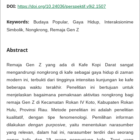
DOI:
https://doi.org/10.24036/perspektif.v9i2.1507
Keywords:
Budaya Popular, Gaya Hidup, Interaksionime
Simbolik, Nongkrong, Remaja Gen Z
Abstract
Remaja Gen Z yang ada di Kafe Kopi Darat sangat
mengandrungi nongkrong di kafe sebagai gaya hidup di zaman
modern ini, terbukti dari tingginya intensitas kunjungan ke kafe
beberapa waktu terakhir. Penelitian ini bertujuan untuk
menjelaskan bagaimana pemaknaan aktivitas nongkrong bagi
remaja Gen Z di Kecamatan Rokan IV Koto, Kabupaten Rokan
Hulu, Provinsi Riau. Metode penelitian ini adalah penelitian
kualitatif, dengan tipe fenomenologi. Pemilihan informan
dilakukan
dengan purposive
, yaitu menentukan narasumber
yang relevan, dalam hal ini, narasumber terdiri dari seorang
owner kafe dan 19 orang pengunjung kafe. Teori yang