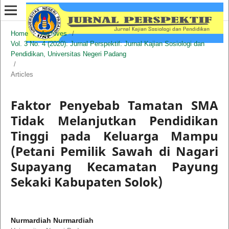
Home
/
Archives
/
Vol. 3 No. 4 (2020): Jurnal Perspektif: Jurnal Kajian Sosiologi dan
Pendidikan, Universitas Negeri Padang
/
Articles
Faktor Penyebab Tamatan SMA
Tidak Melanjutkan Pendidikan
Tinggi pada Keluarga Mampu
(Petani Pemilik Sawah di Nagari
Supayang Kecamatan Payung
Sekaki Kabupaten Solok)
Nurmardiah Nurmardiah