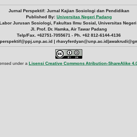
Jurnal Perspektif: Jurnal Kajian Sosiologi dan Pendidikan
Published By:
Universitas Negeri Padang
 Labor Jurusan Sosiologi, Fakultas Ilmu Sosial, Universitas Neger
Jl. Prof. Dr. Hamka, Air Tawar Padang
Telp/Fax. +62751-7055671 - Ph. +62 812-6144-4136
 perspektif@ppj.unp.ac.id | rhavyferdyan@unp.ac.id|awakrudi@g
icensed under a
Lisensi Creative Commons Atribution-ShareAlike 4.0