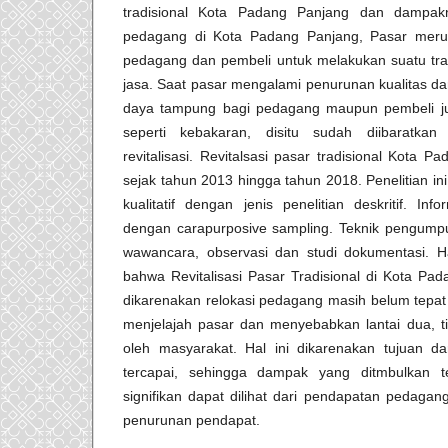
tradisional Kota Padang Panjang dan dampak
pedagang di Kota Padang Panjang, Pasar mer
pedagang dan pembeli untuk melakukan suatu tran
jasa. Saat pasar mengalami penurunan kualitas dar
daya tampung bagi pedagang maupun pembeli j
seperti kebakaran, disitu sudah diibaratka
revitalisasi. Revitalsasi pasar tradisional Kota P
sejak tahun 2013 hingga tahun 2018. Penelitian 
kualitatif dengan jenis penelitian deskritif. Inf
dengan carapurposive sampling. Teknik pengumpu
wawancara, observasi dan studi dokumentasi. Ha
bahwa Revitalisasi Pasar Tradisional di Kota Pa
dikarenakan relokasi pedagang masih belum tepat
menjelajah pasar dan menyebabkan lantai dua, tig
oleh masyarakat. Hal ini dikarenakan tujuan dar
tercapai, sehingga dampak yang ditmbulkan 
signifikan dapat dilihat dari pendapatan pedag
penurunan pendapat.