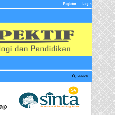
Register
Login
Search
ap