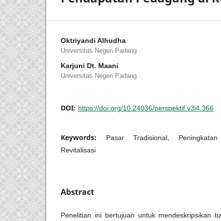
Oktriyandi Alhudha
Universitas Negeri Padang
Karjuni Dt. Maani
Universitas Negeri Padang
DOI:
https://doi.org/10.24036/perspektif.v3i4.366
Keywords:
Pasar Tradisional, Peningkata
Revitalisasi
Abstract
Penelitian ini bertujuan untuk mendeskripsikan b