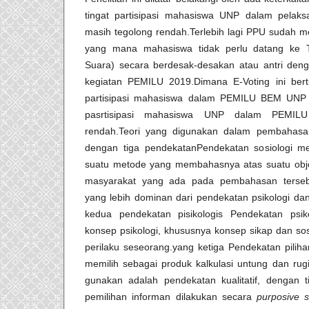
tingat partisipasi mahasiswa UNP dalam pel
masih tegolong rendah.Terlebih lagi PPU sudah m
yang mana mahasiswa tidak perlu datang ke
Suara) secara berdesak-desakan atau antri de
kegiatan PEMILU 2019.Dimana E-Voting ini ber
partisipasi mahasiswa dalam PEMILU BEM UNP
pasrtisipasi mahasiswa UNP dalam PEMILU
rendah.Teori yang digunakan dalam pembahasan 
dengan tiga pendekatanPendekatan sosiologi m
suatu metode yang membahasnya atas suatu obj
masyarakat yang ada pada pembahasan tersebu
yang lebih dominan dari pendekatan psikologi da
kedua pendekatan pisikologis Pendekatan psi
konsep psikologi, khususnya konsep sikap dan sos
perilaku seseorang.yang ketiga Pendekatan piliha
memilih sebagai produk kalkulasi untung dan rugi
gunakan adalah pendekatan kualitatif, dengan ti
pemilihan informan dilakukan secara
purposive 