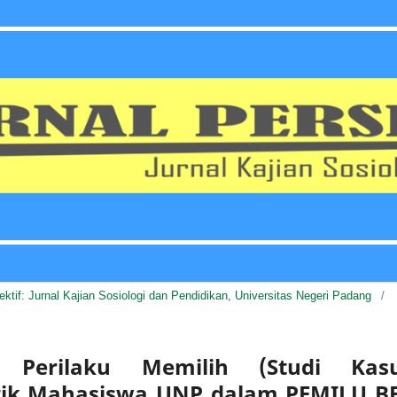
pektif: Jurnal Kajian Sosiologi dan Pendidikan, Universitas Negeri Padang
/
an Perilaku Memilih (Studi Kasu
litik Mahasiswa UNP dalam PEMILU B