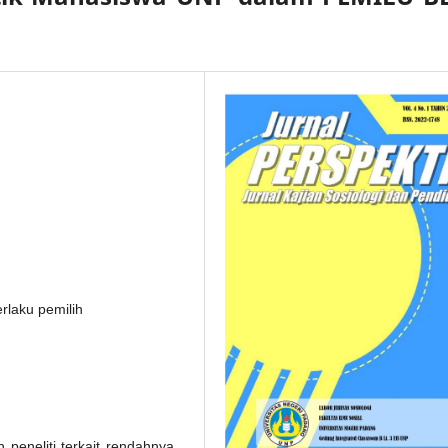
erlaku pemilih
n peneliti terkait rendahnya