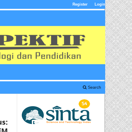
Register
Login
Search
s:
EM