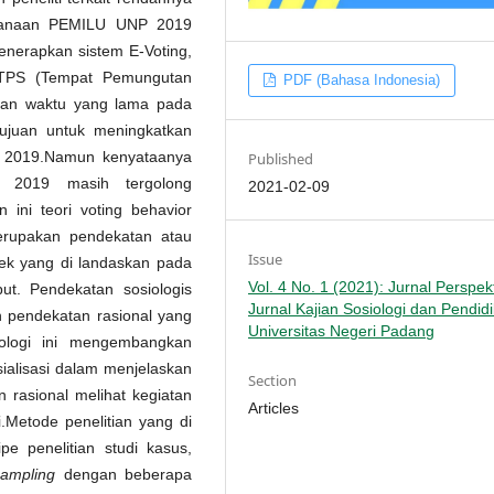
aksanaan PEMILU UNP 2019
enerapkan sistem E-Voting,
 TPS (Tempat Pemungutan
PDF (Bahasa Indonesia)
ngan waktu yang lama pada
tujuan untuk meningkatkan
 2019.Namun kenyataanya
Published
 2019 masih tergolong
2021-02-09
ini teori voting behavior
erupakan pendekatan atau
Issue
ek yang di landaskan pada
Vol. 4 No. 1 (2021): Jurnal Perspekt
t. Pendekatan sosiologis
Jurnal Kajian Sosiologi dan Pendid
n pendekatan rasional yang
Universitas Negeri Padang
kologi ini mengembangkan
ialisasi dalam menjelaskan
Section
n rasional melihat kegiatan
Articles
.Metode penelitian yang di
pe penelitian studi kasus,
sampling
dengan beberapa