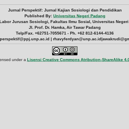
Jurnal Perspektif: Jurnal Kajian Sosiologi dan Pendidikan
Published By:
Universitas Negeri Padang
 Labor Jurusan Sosiologi, Fakultas Ilmu Sosial, Universitas Neger
Jl. Prof. Dr. Hamka, Air Tawar Padang
Telp/Fax. +62751-7055671 - Ph. +62 812-6144-4136
 perspektif@ppj.unp.ac.id | rhavyferdyan@unp.ac.id|awakrudi@g
icensed under a
Lisensi Creative Commons Atribution-ShareAlike 4.0