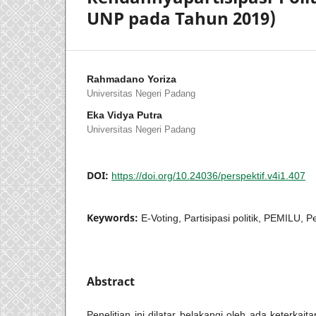
UNP pada Tahun 2019)
Rahmadano Yoriza
Universitas Negeri Padang
Eka Vidya Putra
Universitas Negeri Padang
DOI:
https://doi.org/10.24036/perspektif.v4i1.407
Keywords:
E-Voting, Partisipasi politik, PEMILU, P
Abstract
Penelitian ini dilatar belakangi oleh ada keterkaita