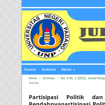
Current
Archives
About
Home
/
Archives
/
Vol. 4 No. 1 (2021): Jurnal Pers
Articles
Partisipasi Politik d
Rendahnyapartisipasi Po