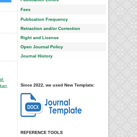
Fees
Publication Frequency
Retraction and/or Correction
Right and License
Open Journal Policy
Journal History
if:
Since 2022, we used New Template:
ikan,
REFERENCE TOOLS