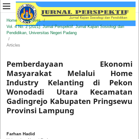
Home
/
Archives
/
Vol. 4 No. 2 (2021): Jurnal Perspektif: Jurnal Kajian Sosiologi dan
Pendidikan, Universitas Negeri Padang
/
Articles
Pemberdayaan Ekonomi
Masyarakat Melalui Home
Industry Kelanting di Pekon
Wonodadi Utara Kecamatan
Gadingrejo Kabupaten Pringsewu
Provinsi Lampung
Farhan Hadid