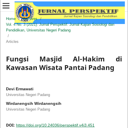
Home
/
Archives
/
Vol. 4 No. 3 (2021): Jurnal Perspektif: Jurnal Kajian Sosiologi dan
Pendidikan, Universitas Negeri Padang
/
Articles
Fungsi Masjid Al-Hakim di
Kawasan Wisata Pantai Padang
Devi Ermawati
Universitas Negeri Padang
Wirdanengsih Wirdanengsih
Universitas Negeri Padang
DOI:
https://doi.org/10.24036/perspektif.v4i3.451