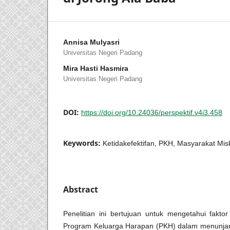
Annisa Mulyasri
Universitas Negeri Padang
Mira Hasti Hasmira
Universitas Negeri Padang
DOI:
https://doi.org/10.24036/perspektif.v4i3.458
Keywords:
Ketidakefektifan, PKH, Masyarakat Mis
Abstract
Penelitian ini bertujuan untuk mengetahui faktor
Program Keluarga Harapan (PKH) dalam menunjan