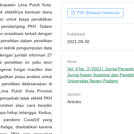
bupaten Lima Puluh Kota.
idak efektifnya bantuan dana
PDF (Bahasa Indonesia)
 untuk biaya pendidikan
eh pendamping PKH. Dalam
sosialisasi terkait dengan
Published
nelitian dalam penelitian
2021-09-30
gan teknik pengumpulan data
dengan jumlah informan 27
Issue
penelitian ini yaitu teori
Vol. 4 No. 3 (2021): Jurnal Perspekt
engenai fungsi manifes dan
Jurnal Kajian Sosiologi dan Pendid
jadikan pisau analisis untuk
Universitas Negeri Padang
 penelitian dilaksanakan di
ima Puluh Kota Provinsi
Section
r penyebab tidak efektif PKH
Articles
mindset
atau cara berpikir
ya hidup tetangga. Kedua,
ya pandemi
Covid19
yang
Ketiga, disebabkan karena