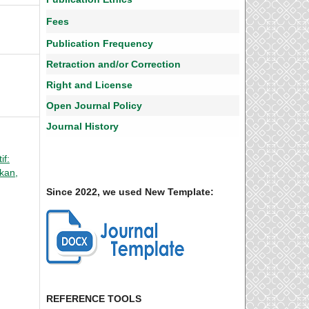
Fees
Publication Frequency
Retraction and/or Correction
Right and License
Open Journal Policy
Journal History
if:
ikan,
Since 2022, we used New Template:
REFERENCE TOOLS