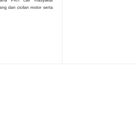
a dana PKH cair masyakat
g dan cicilan motor serta