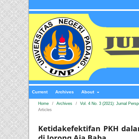
Current
Archives
About
Home
/
Archives
/
Vol. 4 No. 3 (2021): Jurnal Pers
Articles
Ketidakefektifan PKH dal
di Jorong Aia Baba