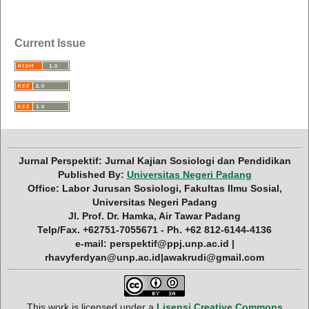
Current Issue
Jurnal Perspektif: Jurnal Kajian Sosiologi dan Pendidikan
Published By:
Universitas Negeri Padang
Office: Labor Jurusan Sosiologi, Fakultas Ilmu Sosial,
Universitas Negeri Padang
Jl. Prof. Dr. Hamka, Air Tawar Padang
Telp/Fax. +62751-7055671 - Ph. +62 812-6144-4136
e-mail: perspektif@ppj.unp.ac.id |
rhavyferdyan@unp.ac.id|awakrudi@gmail.com
This work is licensed under a
Lisensi Creative Commons