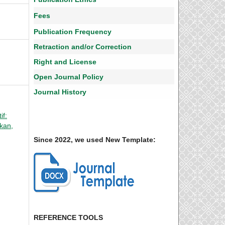
Fees
Publication Frequency
Retraction and/or Correction
Right and License
Open Journal Policy
Journal History
if:
ikan,
Since 2022, we used New Template:
REFERENCE TOOLS