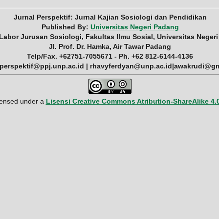
Jurnal Perspektif: Jurnal Kajian Sosiologi dan Pendidikan
Published By:
Universitas Negeri Padang
 Labor Jurusan Sosiologi, Fakultas Ilmu Sosial, Universitas Neger
Jl. Prof. Dr. Hamka, Air Tawar Padang
Telp/Fax. +62751-7055671 - Ph. +62 812-6144-4136
 perspektif@ppj.unp.ac.id | rhavyferdyan@unp.ac.id|awakrudi@g
icensed under a
Lisensi Creative Commons Atribution-ShareAlike 4.0