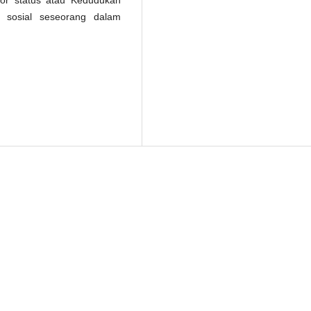
tor status atau Kedudukan
n sosial seseorang dalam