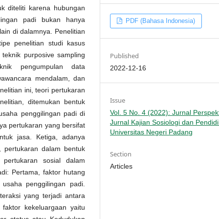
k diteliti karena hubungan
ilingan padi bukan hanya
PDF (Bahasa Indonesia)
ain di dalamnya. Penelitian
ipe penelitian studi kasus
 teknik purposive sampling
Published
knik pengumpulan data
2022-12-16
, wawancara mendalam, dan
litian ini, teori pertukaran
Issue
elitian, ditemukan bentuk
Vol. 5 No. 4 (2022): Jurnal Perspekt
 usaha penggilingan padi di
Jurnal Kajian Sosiologi dan Pendid
a pertukaran yang bersifat
Universitas Negeri Padang
tuk jasa. Ketiga, adanya
, pertukaran dalam bentuk
Section
a pertukaran sosial dalam
Articles
adi: Pertama, faktor hutang
n usaha penggilingan padi.
teraksi yang terjadi antara
 faktor kekeluargaan yaitu