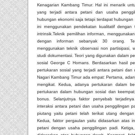
Kenagarian Kambang Timur. Hal ini menarik untu
yang terjadi antara petani dan usaha pengg
hubungan ekonomi saja tetapi terdapat hubungan l
ini menggunakan pendekatan kualitatif dengan t
intrinsik.Teknik pemilihan informan, menggunakan
dengan informan sebanyak 30 orang. Te
menggunakan teknik observasi non partisipasi
studi dokumentasi. Teori yang digunakan dalam pene
sosial George C Homans. Berdasarkan hasil pen
pertukaran sosial yang terjadi antara petani dan
Nagari Kambang Timur ada empat: Pertama, adany
mengikat. Kedua, adanya pertukaran dalam ben
pertukaran dalam hubungan sosial dan keempat
bonus. Selanjutnya faktor penyebab terjadiny
interaksi antara petani dan usaha penggilingan p
piutang yaitu petani telah terikat utang denga
Kedua, faktor pergaulan yaitu didasarkan atas in
petani dengan usaha penggilingan padi. Ketiga,