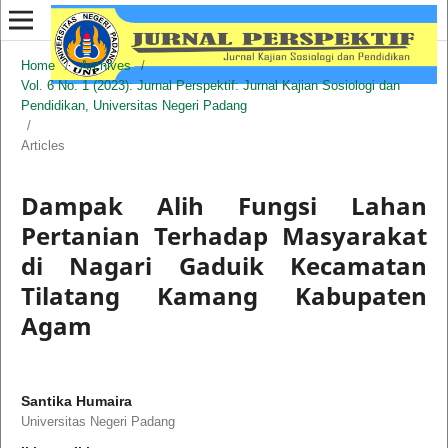
Home
/
Archives
/
Vol. 6 No. 1 (2023): Jurnal Perspektif: Jurnal Kajian Sosiologi dan
Pendidikan, Universitas Negeri Padang
/
Articles
Dampak Alih Fungsi Lahan
Pertanian Terhadap Masyarakat
di Nagari Gaduik Kecamatan
Tilatang Kamang Kabupaten
Agam
Santika Humaira
Universitas Negeri Padang