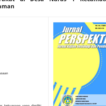
iaman
asaan
er kekuasaan yang dimiliki