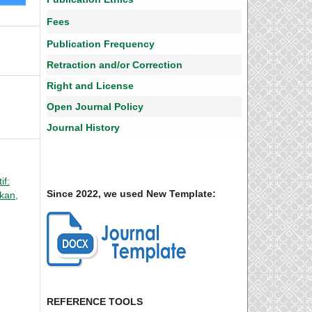
Fees
Publication Frequency
Retraction and/or Correction
Right and License
Open Journal Policy
Journal History
if:
Since 2022, we used New Template:
ikan,
REFERENCE TOOLS