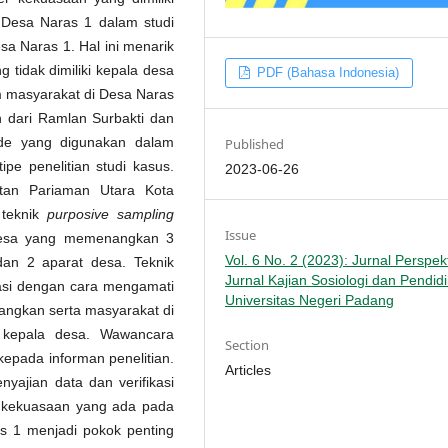
 Desa Naras 1 dalam studi
sa Naras 1. Hal ini menarik
 tidak dimiliki kepala desa
PDF (Bahasa Indonesia)
 masyarakat di Desa Naras
an dari Ramlan Surbakti dan
ode yang digunakan dalam
Published
tipe penelitian studi kasus.
2023-06-26
atan Pariaman Utara Kota
 teknik
purposive sampling
Issue
 desa yang memenangkan 3
Vol. 6 No. 2 (2023): Jurnal Perspekt
an 2 aparat desa. Teknik
Jurnal Kajian Sosiologi dan Pendid
asi dengan cara mengamati
Universitas Negeri Padang
angkan serta masyarakat di
 kepala desa. Wawancara
Section
epada informan penelitian.
Articles
yajian data dan verifikasi
r kekuasaan yang ada pada
s 1 menjadi pokok penting