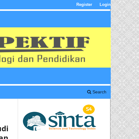
Register
Login
Search
di
an