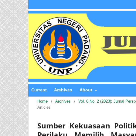
Current
Archives
About
Home
/
Archives
/
Vol. 6 No. 2 (2023): Jurnal Pers
Articles
Sumber Kekuasaan Politi
Perilaku Memilih Masy