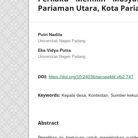
Pariaman Utara, Kota Par
Putri Nadila
Universitas Negeri Padang
Eka Vidya Putra
Universitas Negeri Padang
DOI:
https://doi.org/10.24036/perspektif.v6i2.747
Keywords:
Kepala desa, Kontestan, Sumber keku
Abstract
Penelitian ini bertujuan untuk menjelaskan sumb