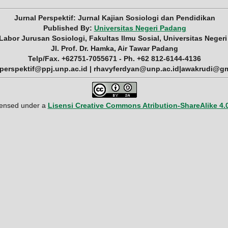
Jurnal Perspektif: Jurnal Kajian Sosiologi dan Pendidikan
Published By:
Universitas Negeri Padang
 Labor Jurusan Sosiologi, Fakultas Ilmu Sosial, Universitas Neger
Jl. Prof. Dr. Hamka, Air Tawar Padang
Telp/Fax. +62751-7055671 - Ph. +62 812-6144-4136
 perspektif@ppj.unp.ac.id | rhavyferdyan@unp.ac.id|awakrudi@g
icensed under a
Lisensi Creative Commons Atribution-ShareAlike 4.0