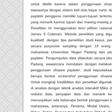
untuk diteliti karena dalam penggunaan
shop
sepuasnya dengan sistem beli dulu bayar nanti,
paylater
pengguna memiliki tujuan-tujuan tertentu
yang menarik karena tujuan dari masing-masing 
Penelitian ini menggunakan teori pilihan rasio
James S Colemen. Metode penelitian yang dig
kualitatif, dengan tipe penelitian studi kasus, p
secara
purposive sampling
dengan 19 orang i
mahasiswa Universitas Negeri Padang dan pen
paylater.
Pengumpulan data dilakukan secara obse
Padang, wawancara mendalam dengan melakuk
penggunaan
shopee paylater
, studi kepustaka
berupa bentuk
screenshot
penggunaan
shope
Untuk mengkaji kredibilitas dari penelitian digunak
di analisis dengan teknik analisis interaktif Mil
reduksi data, penyajian data dan menarik kes
menunjukkan ada beberapa bentuk penggunaan
s
mahasiswa, antaranya:
Pertama,
Modal Usaha