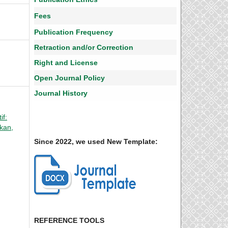
Fees
Publication Frequency
Retraction and/or Correction
Right and License
Open Journal Policy
Journal History
if:
ikan,
Since 2022, we used New Template:
REFERENCE TOOLS