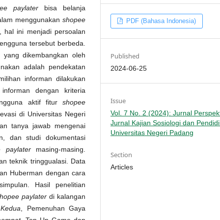
ee paylater
bisa belanja
 dalam menggunakan
shopee
PDF (Bahasa Indonesia)
, hal ini menjadi persoalan
pengguna tersebut berbeda.
nal yang dikembangkan oleh
Published
unakan adalah pendekatan
2024-06-25
emilihan informan dilakukan
nforman dengan kriteria
Issue
gguna aktif fitur
shopee
Vol. 7 No. 2 (2024): Jurnal Perspekt
vasi di Universitas Negeri
Jurnal Kajian Sosiologi dan Pendid
an tanya jawab mengenai
Universitas Negeri Padang
an, dan studi dokumentasi
e paylater
masing-masing.
Section
an teknik tringgualasi. Data
Articles
es dan Huberman dengan cara
impulan. Hasil penelitian
hopee paylater
di kalangan
.
Kedua
, Pemenuhan Gaya