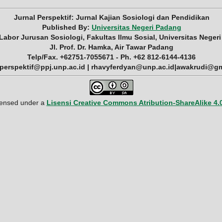
Jurnal Perspektif: Jurnal Kajian Sosiologi dan Pendidikan
Published By:
Universitas Negeri Padang
 Labor Jurusan Sosiologi, Fakultas Ilmu Sosial, Universitas Neger
Jl. Prof. Dr. Hamka, Air Tawar Padang
Telp/Fax. +62751-7055671 - Ph. +62 812-6144-4136
 perspektif@ppj.unp.ac.id | rhavyferdyan@unp.ac.id|awakrudi@g
icensed under a
Lisensi Creative Commons Atribution-ShareAlike 4.0