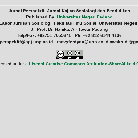
Jurnal Perspektif: Jurnal Kajian Sosiologi dan Pendidikan
Published By:
Universitas Negeri Padang
 Labor Jurusan Sosiologi, Fakultas Ilmu Sosial, Universitas Neger
Jl. Prof. Dr. Hamka, Air Tawar Padang
Telp/Fax. +62751-7055671 - Ph. +62 812-6144-4136
 perspektif@ppj.unp.ac.id | rhavyferdyan@unp.ac.id|awakrudi@g
icensed under a
Lisensi Creative Commons Atribution-ShareAlike 4.0