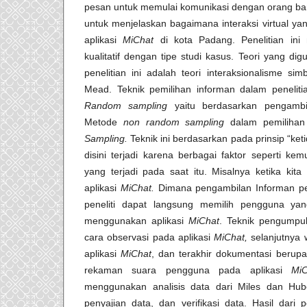
pesan untuk memulai komunikasi dengan orang baru.
untuk menjelaskan bagaimana interaksi virtual y
aplikasi
MiChat
di kota Padang. Penelitian in
kualitatif dengan tipe studi kasus. Teori yang d
penelitian ini adalah teori interaksionalisme si
Mead. Teknik pemilihan informan dalam peneliti
Random sampling
yaitu berdasarkan pengamb
Metode
non random sampling
dalam pemilihan
Sampling.
Teknik ini berdasarkan pada prinsip “ket
disini terjadi karena berbagai faktor seperti ke
yang terjadi pada saat itu. Misalnya ketika ki
aplikasi
MiChat.
Dimana pengambilan Informan pen
peneliti dapat langsung memilih pengguna yan
menggunakan aplikasi
MiChat
. Teknik pengumpu
cara observasi pada aplikasi
MiChat,
selanjutnya
aplikasi
MiChat
, dan terakhir dokumentasi berupa
rekaman suara pengguna pada aplikasi
MiC
menggunakan analisis data dari Miles dan Hub
penyajian data, dan verifikasi data. Hasil dari p