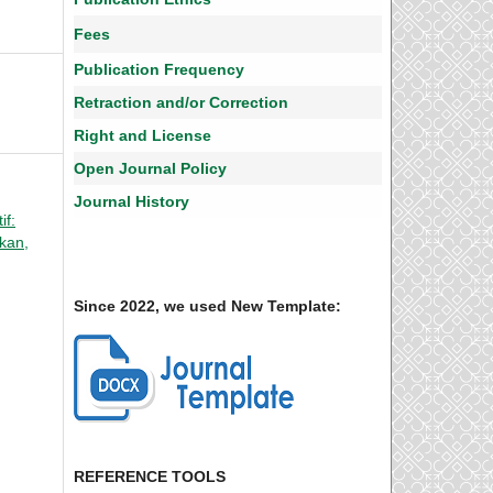
Fees
Publication Frequency
Retraction and/or Correction
Right and License
Open Journal Policy
Journal History
if:
ikan,
Since 2022, we used New Template:
REFERENCE TOOLS