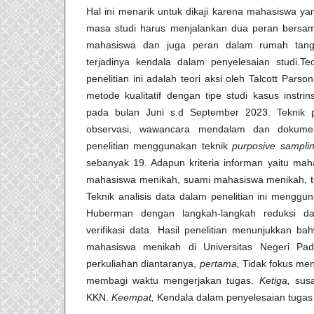
Hal ini menarik untuk dikaji karena mahasiswa 
masa studi harus menjalankan dua peran bersa
mahasiswa dan juga peran dalam rumah tang
terjadinya kendala dalam penyelesaian studi.T
penelitian ini adalah teori aksi oleh Talcott Pars
metode kualitatif dengan tipe studi kasus instrins
pada bulan Juni s.d September 2023. Teknik 
observasi, wawancara mendalam dan dokument
penelitian menggunakan teknik
p
urposive sampli
sebanyak 19. Adapun kriteria informan yaitu ma
mahasiswa menikah, suami mahasiswa menikah, 
Teknik analisis data dalam penelitian ini menggun
Huberman dengan langkah-langkah reduksi da
verifikasi data. Hasil penelitian menunjukkan b
mahasiswa menikah di Universitas Negeri Pa
perkuliahan diantaranya,
pertama,
Tidak fokus meng
membagi waktu mengerjakan tugas.
Ketiga,
susa
KKN.
Keempat,
Kendala dalam penyelesaian tugas 