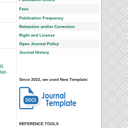
Fees
Publication Frequency
Retraction and/or Correction
Right and License
Open Journal Policy
Journal History
if:
ikan,
Since 2022, we used New Template:
REFERENCE TOOLS