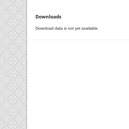
Downloads
Download data is not yet available.