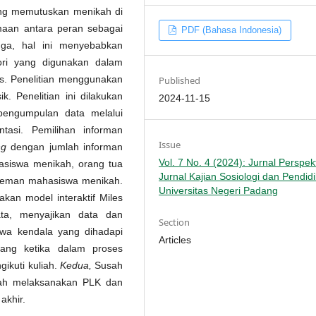
yang memutuskan menikah di
maan antara peran sebagai
PDF (Bahasa Indonesia)
ga, hal ini menyebabkan
eori yang digunakan dalam
ons. Penelitian menggunakan
Published
ik. Penelitian ini dilakukan
2024-11-15
pengumpulan data melalui
asi. Pemilihan informan
Issue
ng
dengan jumlah informan
Vol. 7 No. 4 (2024): Jurnal Perspekt
hasiswa menikah, orang tua
Jurnal Kajian Sosiologi dan Pendid
teman mahasiswa menikah.
Universitas Negeri Padang
akan model interaktif Miles
ta, menyajikan data dan
Section
ahwa kendala yang dihadapi
Articles
dang ketika dalam proses
ikuti kuliah.
Kedua,
Susah
h melaksanakan PLK dan
akhir.