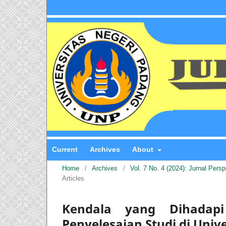
Current
Archives
About
Home
/
Archives
/
Vol. 7 No. 4 (2024): Jurnal Pers
Articles
Kendala yang Dihadap
Penyelesaian Studi di Univ