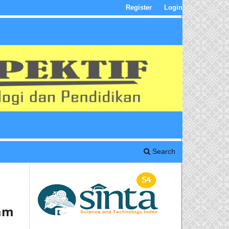
Register
Login
Search
am