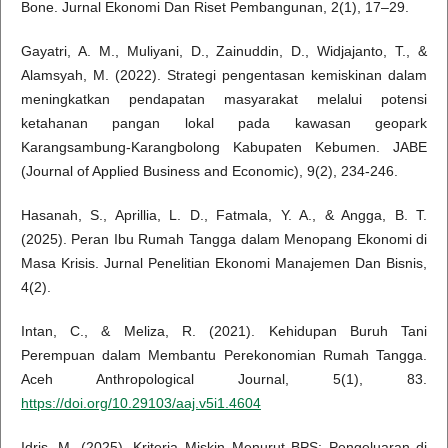
Bone. Jurnal Ekonomi Dan Riset Pembangunan, 2(1), 17–29.
Gayatri, A. M., Muliyani, D., Zainuddin, D., Widjajanto, T., &
Alamsyah, M. (2022). Strategi pengentasan kemiskinan dalam
meningkatkan pendapatan masyarakat melalui potensi
ketahanan pangan lokal pada kawasan geopark
Karangsambung-Karangbolong Kabupaten Kebumen. JABE
(Journal of Applied Business and Economic), 9(2), 234-246.
Hasanah, S., Aprillia, L. D., Fatmala, Y. A., & Angga, B. T.
(2025). Peran Ibu Rumah Tangga dalam Menopang Ekonomi di
Masa Krisis. Jurnal Penelitian Ekonomi Manajemen Dan Bisnis,
4(2).
Intan, C., & Meliza, R. (2021). Kehidupan Buruh Tani
Perempuan dalam Membantu Perekonomian Rumah Tangga.
Aceh Anthropological Journal, 5(1), 83.
https://doi.org/10.29103/aaj.v5i1.4604
Idris, M. (2025). Kriteria Miskin Menurut BPS: Pengeluaran di