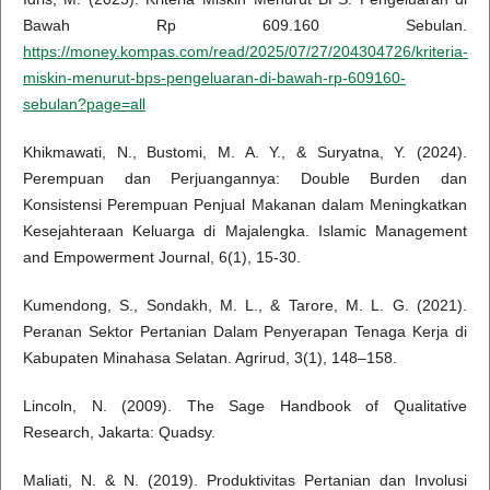
Bawah Rp 609.160 Sebulan.
https://money.kompas.com/read/2025/07/27/204304726/kriteria-
miskin-menurut-bps-pengeluaran-di-bawah-rp-609160-
sebulan?page=all
Khikmawati, N., Bustomi, M. A. Y., & Suryatna, Y. (2024).
Perempuan dan Perjuangannya: Double Burden dan
Konsistensi Perempuan Penjual Makanan dalam Meningkatkan
Kesejahteraan Keluarga di Majalengka. Islamic Management
and Empowerment Journal, 6(1), 15-30.
Kumendong, S., Sondakh, M. L., & Tarore, M. L. G. (2021).
Peranan Sektor Pertanian Dalam Penyerapan Tenaga Kerja di
Kabupaten Minahasa Selatan. Agrirud, 3(1), 148–158.
Lincoln, N. (2009). The Sage Handbook of Qualitative
Research, Jakarta: Quadsy.
Maliati, N. & N. (2019). Produktivitas Pertanian dan Involusi