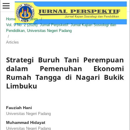
Home
/
Archives
/
Vol. 9 No. 2 (2026): Jurnal Perpsketif: Jurnal Kajian Sosiologi dan
Pendidikan, Universitas Negeri Padang
/
Articles
Strategi Buruh Tani Perempuan
dalam Pemenuhan Ekonomi
Rumah Tangga di Nagari Bukik
Limbuku
Fauziah Hani
Universitas Negeri Padang
Muhammad Hidayat
Universitas Negeri Padang