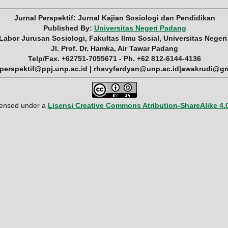
Jurnal Perspektif: Jurnal Kajian Sosiologi dan Pendidikan
Published By:
Universitas Negeri Padang
 Labor Jurusan Sosiologi, Fakultas Ilmu Sosial, Universitas Neger
Jl. Prof. Dr. Hamka, Air Tawar Padang
Telp/Fax. +62751-7055671 - Ph. +62 812-6144-4136
 perspektif@ppj.unp.ac.id | rhavyferdyan@unp.ac.id|awakrudi@g
icensed under a
Lisensi Creative Commons Atribution-ShareAlike 4.0