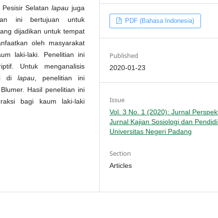
 Pesisir Selatan
lapau
juga
ian ini bertujuan untuk
PDF (Bahasa Indonesia)
ang dijadikan untuk tempat
anfaatkan oleh masyarakat
 laki-laki. Penelitian ini
Published
iptif. Untuk menganalisis
2020-01-23
di di
lapau
, penelitian ini
lumer. Hasil penelitian ini
Issue
aksi bagi kaum laki-laki
Vol. 3 No. 1 (2020): Jurnal Perspekt
Jurnal Kajian Sosiologi dan Pendid
Universitas Negeri Padang
Section
Articles