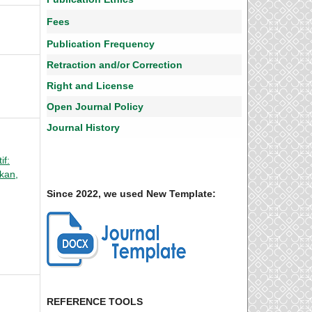
Fees
Publication Frequency
Retraction and/or Correction
Right and License
Open Journal Policy
Journal History
if:
ikan,
Since 2022, we used New Template:
REFERENCE TOOLS