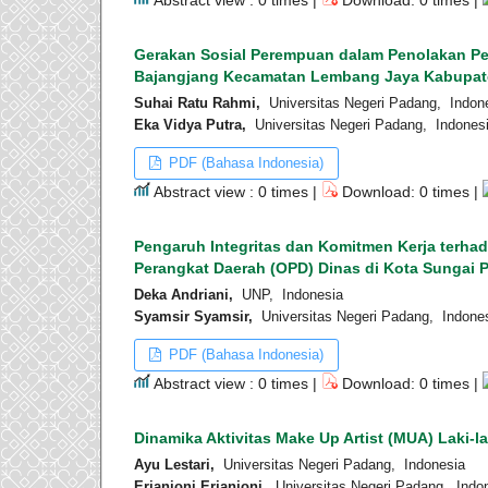
Gerakan Sosial Perempuan dalam Penolakan Pe
Bajangjang Kecamatan Lembang Jaya Kabupat
Suhai Ratu Rahmi,
Universitas Negeri Padang, Indon
Eka Vidya Putra,
Universitas Negeri Padang, Indones
PDF (Bahasa Indonesia)
Abstract view : 0 times |
Download: 0 times |
Pengaruh Integritas dan Komitmen Kerja terhada
Perangkat Daerah (OPD) Dinas di Kota Sungai 
Deka Andriani,
UNP, Indonesia
Syamsir Syamsir,
Universitas Negeri Padang, Indone
PDF (Bahasa Indonesia)
Abstract view : 0 times |
Download: 0 times |
Dinamika Aktivitas Make Up Artist (MUA) Laki-l
Ayu Lestari,
Universitas Negeri Padang, Indonesia
Erianjoni Erianjoni,
Universitas Negeri Padang, Indo