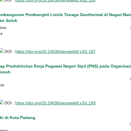
mbangunan Pembangkit Listrik Tenaga Geothermal di Nagari Bat
en Solok
esia
ia
DOI :
https://doi.org/10.24036/perspektif.v3i1.187
p Produktivitas Kerja Pegawai Negeri Sipil (PNS) pada Organisas
Penuh
sia
DOI :
https://doi.org/10.24036/perspektif.v3i1.193
aki di Kota Padang
nesia