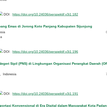
DOI :
https://doi.org/10.24036/perspektif.v3i1.182
bang Emas di Jorong Koto Panjang Kabupaten Sijunjung
esia
ia
DOI :
https://doi.org/10.24036/perspektif.v3i1.196
Negeri Sipil (PNS) di Lingkungan Organisasi Perangkat Daerah (O
, Indonesia
DOI :
https://doi.org/10.24036/perspektif.v3i1.191
portasi Konvensional di Era Digital dalam Masyarakat Kota Pada