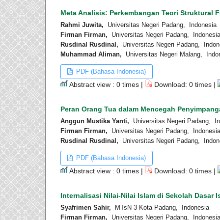
Meta Analisis: Perkembangan Teori Struktural 
Rahmi Juwita,
Universitas Negeri Padang, Indonesia
Firman Firman,
Universitas Negeri Padang, Indonesi
Rusdinal Rusdinal,
Universitas Negeri Padang, Indon
Muhammad Aliman,
Universitas Negeri Malang, Indo
PDF (Bahasa Indonesia)
Abstract view : 0 times |
Download: 0 times |
Peran Orang Tua dalam Mencegah Penyimpangan
Anggun Mustika Yanti,
Universitas Negeri Padang, I
Firman Firman,
Universitas Negeri Padang, Indonesi
Rusdinal Rusdinal,
Universitas Negeri Padang, Indon
PDF (Bahasa Indonesia)
Abstract view : 0 times |
Download: 0 times |
Internalisasi Nilai-Nilai Islam di Sekolah Das
Syafrimen Sahir,
MTsN 3 Kota Padang, Indonesia
Firman Firman,
Universitas Negeri Padang, Indonesi