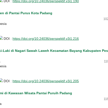
DOI :
https://doi.org/10.24036/perspektif.v3i1.190
en di Pantai Purus Kota Padang
10
nesia
DOI :
https://doi.org/10.24036/perspektif.v3i1.216
ki-Laki di Nagari Sawah Laweh Kecamatan Bayang Kabupaten Pesi
a
11
nesia
DOI :
https://doi.org/10.24036/perspektif.v3i1.205
i di Kawasan Wisata Pantai Puruih Padang
11
a