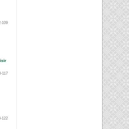
2-109
sir
0-117
8-122