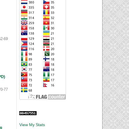
62-69
PD)
70-77
View My Stats
ng