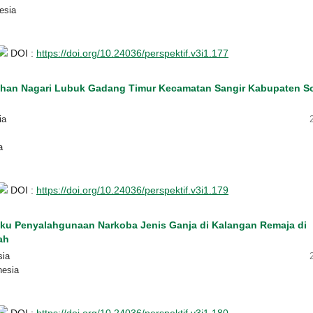
esia
DOI :
https://doi.org/10.24036/perspektif.v3i1.177
ntahan Nagari Lubuk Gadang Timur Kecamatan Sangir Kabupaten S
ia
a
DOI :
https://doi.org/10.24036/perspektif.v3i1.179
aku Penyalahgunaan Narkoba Jenis Ganja di Kalangan Remaja di
ah
sia
nesia
DOI :
https://doi.org/10.24036/perspektif.v3i1.180