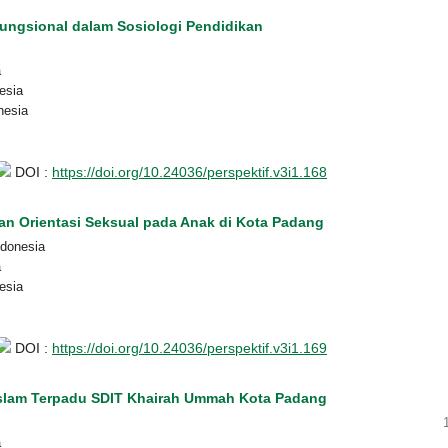
Fungsional dalam Sosiologi Pendidikan
a
esia
nesia
DOI :
https://doi.org/10.24036/perspektif.v3i1.168
 Orientasi Seksual pada Anak di Kota Padang
ndonesia
a
esia
DOI :
https://doi.org/10.24036/perspektif.v3i1.169
ar Islam Terpadu SDIT Khairah Ummah Kota Padang
a