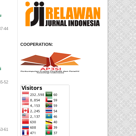
u
37-44
COOPERATION:
i
45-52
53-61