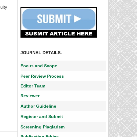
ulty
JOURNAL DETAILS:
Focus and Scope
Peer Review Process
Editor Team
Reviewer
Author Guideline
Register and Submit
Screening Plagiarism
Publication Ethics