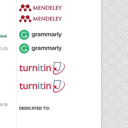
olok
21-25
26-36
DEDICATED TO: