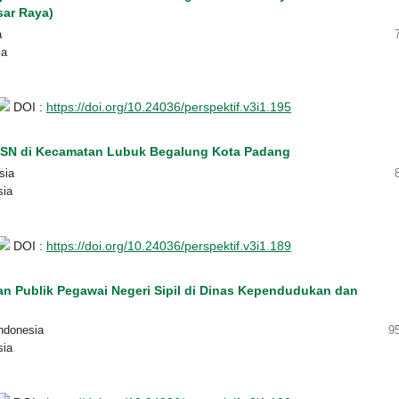
sar Raya)
a
ia
DOI :
https://doi.org/10.24036/perspektif.v3i1.195
 ASN di Kecamatan Lubuk Begalung Kota Padang
sia
sia
DOI :
https://doi.org/10.24036/perspektif.v3i1.189
an Publik Pegawai Negeri Sipil di Dinas Kependudukan dan
ndonesia
9
sia