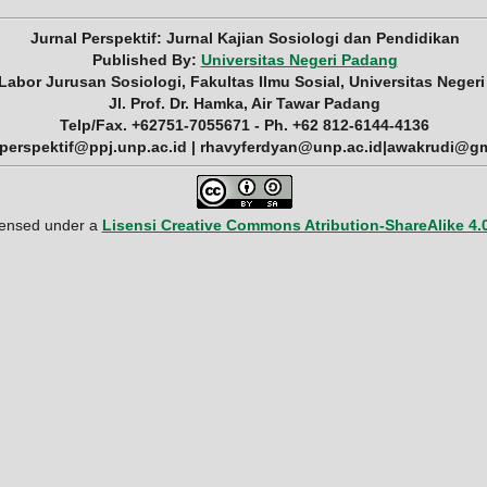
Jurnal Perspektif: Jurnal Kajian Sosiologi dan Pendidikan
Published By:
Universitas Negeri Padang
 Labor Jurusan Sosiologi, Fakultas Ilmu Sosial, Universitas Neger
Jl. Prof. Dr. Hamka, Air Tawar Padang
Telp/Fax. +62751-7055671 - Ph. +62 812-6144-4136
 perspektif@ppj.unp.ac.id | rhavyferdyan@unp.ac.id|awakrudi@g
icensed under a
Lisensi Creative Commons Atribution-ShareAlike 4.0