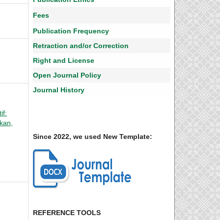
Fees
Publication Frequency
Retraction and/or Correction
Right and License
Open Journal Policy
Journal History
if:
ikan,
Since 2022, we used New Template:
REFERENCE TOOLS