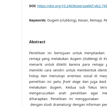
DOI:
https://doi.org/10.24036/perspektif.v6i2.74
Keywords:
Dugem (clubbing), Kesan, Remaja, P
Abstract
Penelitian ini bertujuan untuk menjelaskan
remaja yang melakukan dugem
(clubbing)
di K
menarik untuk diteliti karena para remaj
memiliki cara sendiri untuk membentuk identi
hidup dan menutupi orientasi sosial di mas
penelitian ini yaitu
front stage
dan juga
back
melakukan dugem. Kedua sub fokus ters
mengerucutkan arah penelitian agar me
diharapkan. Penelitian ini menggunakan 
dengan studi dramaturgi dengan informan pen