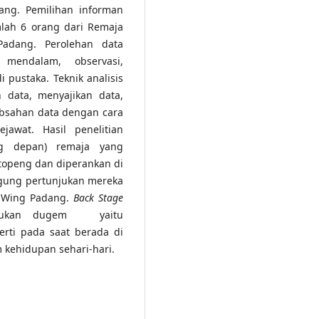
ng. Pemilihan informan
lah 6 orang dari Remaja
adang. Perolehan data
 mendalam, observasi,
 pustaka. Teknik analisis
data, menyajikan data,
eabsahan data dengan cara
jawat. Hasil penelitian
g depan) remaja yang
openg dan diperankan di
gung pertunjukan mereka
s Wing Padang.
Back Stage
lakukan dugem yaitu
rti pada saat berada di
 kehidupan sehari-hari.