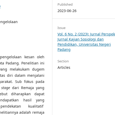
Published
9
2023-06-26
engelolaan
Issue
Vol. 6 No. 2 (2023): Jurnal Perspekt
Jurnal Kajian Sosiologi dan
Pendidikan, Universitas Negeri
Padang
 pengelolaan kesan oleh
Section
ota Padang
.
Penelitian ini
Articles
a yang melakukam dugem
tas diri dalam menjalani
yarakat. Sub fokus pada
 stage
dari Remaja yang
ebut diharapkan dapat
ndapatkan hasil yang
pendekatan kualitatif
elitiannya adalah remaja