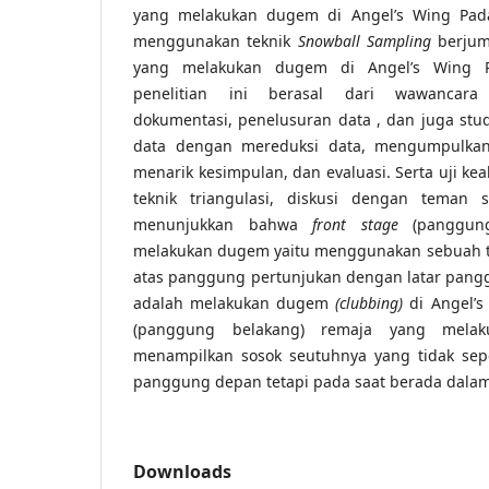
yang melakukan dugem di Angel’s Wing Pada
menggunakan teknik
Snowball Sampling
berjum
yang melakukan dugem di Angel’s Wing P
penelitian ini berasal dari wawancara
dokumentasi, penelusuran data , dan juga studi
data dengan mereduksi data, mengumpulkan 
menarik kesimpulan, dan evaluasi. Serta uji k
teknik triangulasi, diskusi dengan teman se
menunjukkan bahwa
front stage
(panggun
melakukan dugem yaitu menggunakan sebuah t
atas panggung pertunjukan dengan latar pang
adalah melakukan dugem
(clubbing)
di Angel’
(panggung belakang) remaja yang me
menampilkan sosok seutuhnya yang tidak sepe
panggung depan tetapi pada saat berada dalam
Downloads