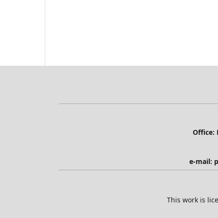
Office:
e-mail:
This work is li