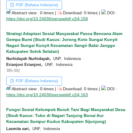
PDF (Bahasa Indonesia)
Abstract view : 0 times |
Download: 0 times |
DOI :
https://doi.org/10.24036/perspektif.v2i4.158
Strategi Adaptasi Sosial Masyarakat Pasca Bencana Alam
Gempa Bumi (Studi Kasus: Jorong Koto Sungai Kunyit
Nagari Sungai Kunyit Kecamatan Sangir Balai Janggo
Kabupaten Solok Selatan)
Nurhidayah Nurhidayah,
UNP, Indonesia
Erianjoni Erianjoni,
UNP, Indonesia
385-392
PDF (Bahasa Indonesia)
Abstract view : 0 times |
Download: 0 times |
DOI :
https://doi.org/10.24036/perspektif.v2i4.163
Fungsi Sosial Kelompok Buruh Tani Bagi Masyarakat Desa
(Studi Kasus: Tobo di Nagari Tanjung Bonai Aur
Kecamatan Sumpur Kudus Kabupaten Sijunjung)
Lasmita sari,
UNP, Indonesia