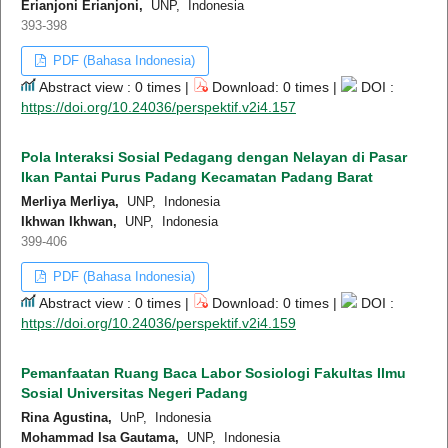
Erianjoni Erianjoni,
UNP, Indonesia
393-398
PDF (Bahasa Indonesia)
Abstract view : 0 times |
Download: 0 times |
DOI :
https://doi.org/10.24036/perspektif.v2i4.157
Pola Interaksi Sosial Pedagang dengan Nelayan di Pasar
Ikan Pantai Purus Padang Kecamatan Padang Barat
Merliya Merliya,
UNP, Indonesia
Ikhwan Ikhwan,
UNP, Indonesia
399-406
PDF (Bahasa Indonesia)
Abstract view : 0 times |
Download: 0 times |
DOI :
https://doi.org/10.24036/perspektif.v2i4.159
Pemanfaatan Ruang Baca Labor Sosiologi Fakultas Ilmu
Sosial Universitas Negeri Padang
Rina Agustina,
UnP, Indonesia
Mohammad Isa Gautama,
UNP, Indonesia