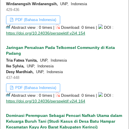
Wirdanengsih Wirdanengsih,
UNP, Indonesia
429-436
PDF (Bahasa Indonesia)
Abstract view : 0 times |
Download: 0 times |
DOI :
https://doi.org/10.24036/perspektif.v2i4.154
Jaringan Percaloan Pada Telkomsel Community di Kota
Padang
Tria Fatwa Yunita,
UNP, Indonesia
Ike Sylvia,
UNP, Indonesia
Desy Mardhiah,
UNP, Indonesia
437-448
PDF (Bahasa Indonesia)
Abstract view : 0 times |
Download: 0 times |
DOI :
https://doi.org/10.24036/perspektif.v2i4.164
Dominasi Perempuan Sebagai Pencari Nafkah Utama dalam
Keluarga Buruh Tani (Studi Kasus di Desa Batu Hampar
Kecamatan Kayu Aro Barat Kabupaten Kerinci)