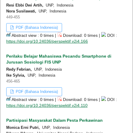
Resi Ebbi Dwi Artih,
UNP, Indonesia
Nora Susilawati,
UNP, Indonesia
449-455
PDF (Bahasa Indonesia)
Abstract view : 0 times |
Download: 0 times |
DOI :
https://doi.org/10.24036/perspektif.v2i4.166
Perilaku Belajar Mahasiswa Pecandu Smartphone di
Jurusan Sosiologi FIS UNP
Redy Febrian,
UNP, Indonesia
Ike Sylvia,
UNP, Indonesia
456-465
PDF (Bahasa Indonesia)
Abstract view : 0 times |
Download: 0 times |
DOI :
https://doi.org/10.24036/perspektif.v2i4.110
Partisipasi Masyarakat Dalam Pesta Perkawinan
Monica Erni Putri,
UNP, Indonesia